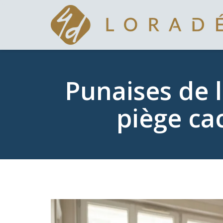
Punaises de l
piège ca