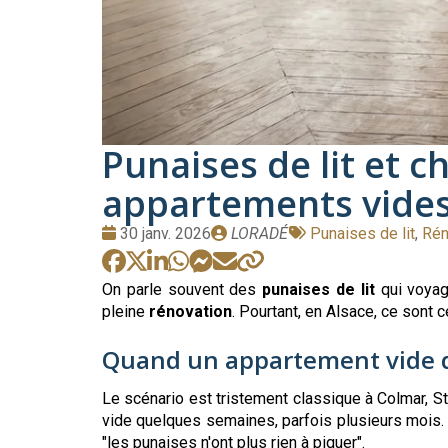
Punaises de lit et c
appartements vide
Date
Publié
Tags
30 janv. 2026
LORADÉ
Punaises de lit
,
Rén
:
par
:
On parle souvent des
punaises de lit
qui voyag
pleine
rénovation
. Pourtant, en Alsace, ce sont
Quand un appartement vide d
Le scénario est tristement classique à Colmar, S
vide quelques semaines, parfois plusieurs mois. On 
"les punaises n'ont plus rien à piquer".