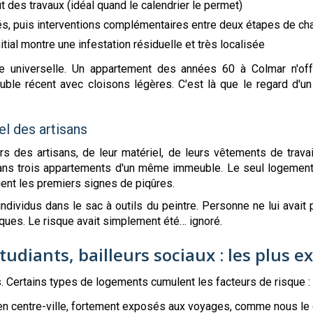
t des travaux (idéal quand le calendrier le permet)
és, puis interventions complémentaires entre deux étapes de cha
initial montre une infestation résiduelle et très localisée
cette universelle. Un appartement des années 60 à Colmar n'
le récent avec cloisons légères. C'est là que le regard d'un p
el des artisans
ours des artisans, de leur matériel, de leurs vêtements de trav
dans trois appartements d'un même immeuble. Le seul logement 
ient les premiers signes de piqûres.
ndividus dans le sac à outils du peintre. Personne ne lui avait 
ques. Le risque avait simplement été… ignoré.
udiants, bailleurs sociaux : les plus e
. Certains types de logements cumulent les facteurs de risque :
 en centre-ville, fortement exposés aux voyages, comme nous le 