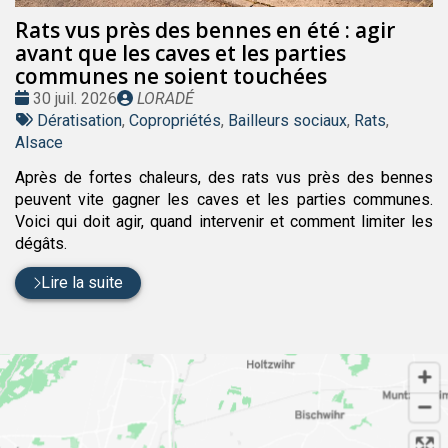
Rats vus près des bennes en été : agir
avant que les caves et les parties
communes ne soient touchées
Date
Publié
30 juil. 2026
LORADÉ
:
Tags
par
Dératisation
,
Copropriétés
,
Bailleurs sociaux
,
Rats
,
:
Alsace
Après de fortes chaleurs, des rats vus près des bennes
peuvent vite gagner les caves et les parties communes.
Voici qui doit agir, quand intervenir et comment limiter les
dégâts.
Lire la suite