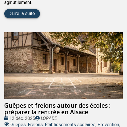
agir utilement.
Lire la suite
Guêpes et frelons autour des écoles :
préparer la rentrée en Alsace
Date
Publié
12 déc. 2025
LORADÉ
:
Tags
par
Guêpes
,
Frelons
,
Établissements scolaires
,
Prévention
,