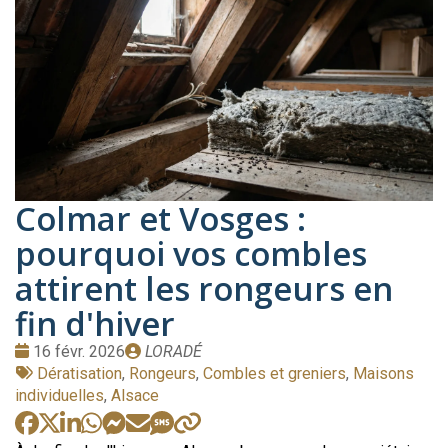
Colmar et Vosges :
pourquoi vos combles
attirent les rongeurs en
fin d'hiver
Date
Publié
16 févr. 2026
LORADÉ
:
Tags
par
Dératisation
,
Rongeurs
,
Combles et greniers
,
Maisons
:
individuelles
,
Alsace