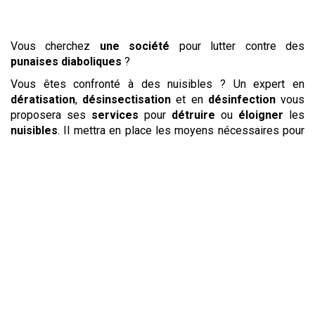
Vous cherchez
une société
pour lutter contre des
punaises diaboliques
?
Vous êtes confronté à des nuisibles ? Un expert en
dératisation
,
désinsectisation
et en
désinfection
vous
proposera ses
services
pour
détruire
ou
éloigner
les
nuisibles
. Il mettra en place les moyens nécessaires pour
repousser
et
éloigner
les
pigeons
, les fouines ou encore
les étourneaux qui vous dérangent. Il pourra également
éradiquer
les
blattes
et
cafards
, les guêpes ayant fait
leur nid trop près de votre lieu de vie, les
mulots
mais
aussi les
rats
. Grâce à son savoir-faire, votre spécialiste
éliminera rapidement et durablement ces animaux
indésirables.
Les
rats
et
souris
ont envahi vos locaux ? Alors qu’ils
posent de graves problèmes d’
hygiène
, il est nécessaire
de
lutter
pour
éliminer
les
rats
et
souris
dès que vous
constatez leur présence. En effet, les
rats
et les
souris