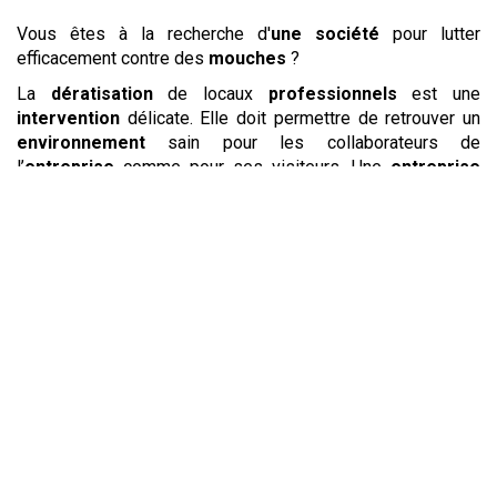
Vous êtes à la recherche d'
une société
pour lutter
efficacement contre des
mouches
?
La
dératisation
de locaux
professionnels
est une
intervention
délicate. Elle doit permettre de retrouver un
environnement
sain pour les collaborateurs de
l’
entreprise
comme pour ses visiteurs. Une
entreprise
offrant un
service
de
dératisation
pourra vous proposer
un
traitement
anti
rats
et
souris
mais aussi pour
éloigner
les
pigeons
. Tandis qu’elle pourra
éradiquer
les
rats
et
souris
, les
pigeons
seront quant à eux éloignés
grâce à des méthodes douces destinées à les
repousser
.
L’
intervention
vous permettra de retrouver un local
débarrassé des
nuisibles
dans le respect des
réglementations et de votre
environnement
de travail.
Pour connaître le
coût
d’un
traitement
de
dératisation
et
de
désinfection
, n’hésitez pas à vous renseigner auprès
d’une
société
experte de l’
éradication
des
nuisibles
. L’un
des experts de l’
entreprise
se déplacera pour estimer le
coût
des différentes prestations à mettre en œuvre. Pour