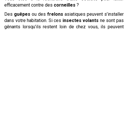
efficacement contre des
corneilles
?
Des
guêpes
ou des
frelons
asiatiques peuvent s’installer
dans votre habitation. Si ces
insectes volants
ne sont pas
gênants lorsqu’ils restent loin de chez vous, ils peuvent
devenir un danger en faisant leur nid près de votre lieu de
vie. La
destruction de nid
est alors la seule solution pour
les
éradiquer
. Pour ne pas risquer la piqûre, contactez un
expert qui disposera d’un équipement adapté et des
connaissances nécessaires pour une
destruction de nid
en toute sécurité. Vous pourrez également faire
retirer un
nid
d’abeilles afin de déplacer l’essaim sans leur nuire.
Si vous cherchez à
éloigner
les
pigeons
, n’hésitez pas à
contacter une
entreprise
comme Loradé. Ces animaux
sont la source de nombreuses nuisances, sonores et aussi
en matière d’
hygiène
. Pour
repousser
les
pigeons
, votre
spécialiste emploiera des méthodes à la fois efficaces et
respectueuses de l’
environnement
. Des classiques pics
aux ultrasons en passant par l’utilisation de filets, la
technique la plus efficace dans votre situation sera mise en