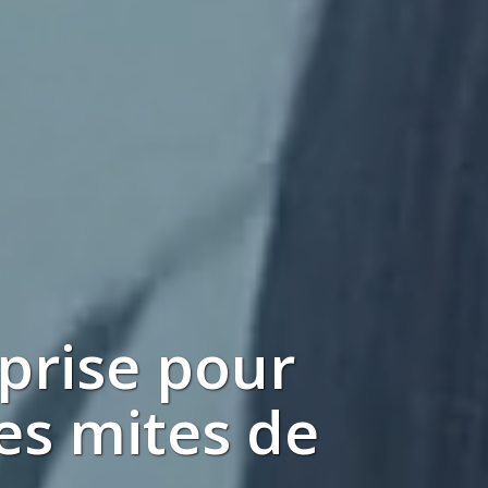
prise
pour
les
mites de