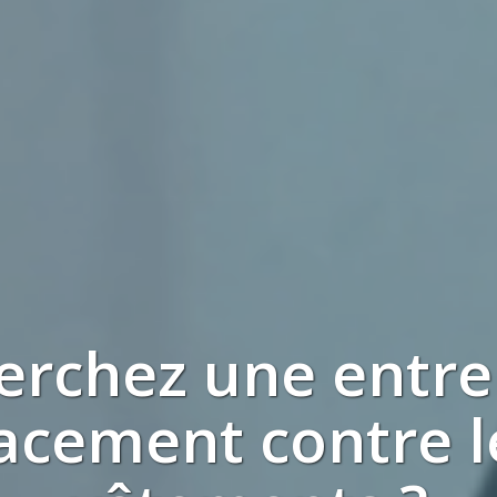
herchez
une entre
icacement contre 