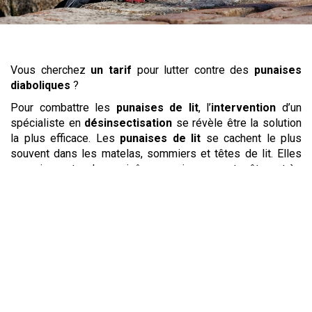
Vous cherchez
un tarif
pour lutter contre des
punaises
diaboliques
?
Pour combattre les
punaises de lit
, l’
intervention
d’un
spécialiste en
désinsectisation
se révèle être la solution
la plus efficace. Les
punaises de lit
se cachent le plus
souvent dans les matelas, sommiers et têtes de lit. Elles
occasionnent des piqûres qui peuvent être très
dérangeantes et causent des démangeaisons. Leur
développement et leur prolifération est rapide, c’est
pourquoi il est important de réagir rapidement afin de
stopper l’invasion. Votre spécialiste de la
désinsectisation
vous proposera un
traitement
complet
de tous vos tissus et des meubles où elles auraient pu se
réfugier. Les
punaises de lit
ne seront alors plus qu’un
mauvais souvenir.