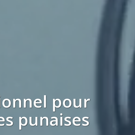
ionnel
pour
les
punaises