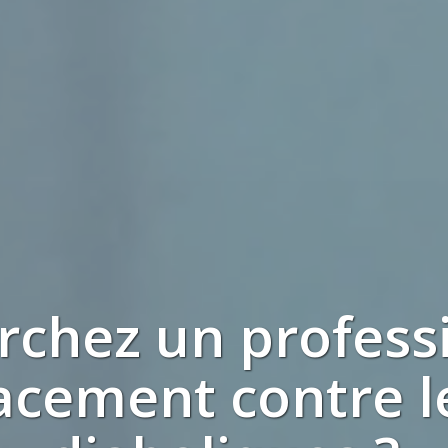
erchez
un profess
cacement contre 