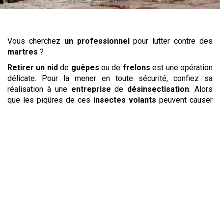
Vous cherchez
un professionnel
pour lutter contre des
martres
?
Retirer un nid
de
guêpes
ou de
frelons
est une opération
délicate. Pour la mener en toute sécurité, confiez sa
réalisation à une
entreprise
de
désinsectisation
. Alors
que les piqûres de ces
insectes volants
peuvent causer
de graves réactions allergiques, l’
élimination
et la
destruction de nid
se révèle parfois nécessaire lorsqu’ils
se sont installés trop près de votre lieu de vie. Les
guêpes
et
frelons
placent souvent leur nid dans les combles,
l’encadrement d’une fenêtre mais aussi dans les arbres et
sous la terre. Votre
entreprise
mettra en place les moyens
nécessaires pour une
destruction de nid
rapide et en
toute sécurité.
Les
punaises de lit
, les
puces
mais aussi les
blattes
ou
cafards
se cachent dans les endroits peu accessibles et