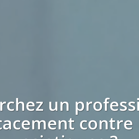
erchez
un profess
icacement contre