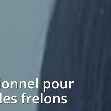
ionnel
pour
 les
frelons