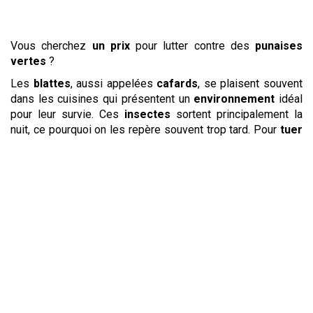
Vous cherchez
un prix
pour lutter contre des
punaises
vertes
?
Les
blattes
, aussi appelées
cafards
, se plaisent souvent
dans les cuisines qui présentent un
environnement
idéal
pour leur survie. Ces
insectes
sortent principalement la
nuit, ce pourquoi on les repère souvent trop tard. Pour
tuer
les
blattes
et les
éloigner
durablement de vos locaux, une
société
spécialisée dans ce type de
services
saura agir
rapidement et de façon efficace. Grâce à un
traitement
ciblé, elle pourra
détruire
la colonie qui s’est établie chez
vous. Le
coût
de l’
intervention
sera défini avec vous à
l’avance pour que vous n’ayez pas de surprise sur le
prix
final. Que vous soyez une
entreprise
ou un particulier, vous
pourrez ainsi
éradiquer
ces
nuisibles
au meilleur
prix
et
reprendre votre activité au plus vite.
Retirer un nid
de
guêpes
ou de
frelons
est une opération
délicate. Pour la mener en toute sécurité, confiez sa