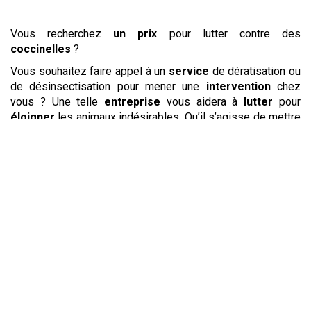
Vous recherchez
un prix
pour lutter contre des
coccinelles
?
Vous souhaitez faire appel à un
service
de dératisation ou
de désinsectisation pour mener une
intervention
chez
vous ? Une telle
entreprise
vous aidera à
lutter
pour
éloigner
les animaux indésirables. Qu’il s’agisse de mettre
en place un
traitement anti
punaises de lit
et
puces
ou
anti
guêpes et
frelons
, votre interlocuteur réalisera
l’
intervention
rapidement et en toute sécurité. Il pourra
aussi
éloigner
les
rongeurs
et les
pigeons
. Son
intervention
se fera en toute discrétion et selon le
prix
que vous aurez déterminé ensemble au préalable. Il mettra
en place un
traitement
adapté à l’
environnement
de vos
locaux et à l’ampleur de l’invasion.
Vous êtes confronté à des nuisibles ? Un expert en
dératisation
,
désinsectisation
et en
désinfection
vous
proposera ses
services
pour
détruire
ou
éloigner
les
nuisibles
. Il mettra en place les moyens nécessaires pour