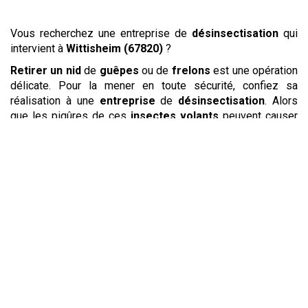
Vous recherchez une entreprise de
désinsectisation
qui
intervient à
Wittisheim (67820)
?
Retirer un nid
de
guêpes
ou de
frelons
est une opération
délicate. Pour la mener en toute sécurité, confiez sa
réalisation à une
entreprise
de
désinsectisation
. Alors
que les piqûres de ces
insectes volants
peuvent causer
de graves réactions allergiques, l’
élimination
et la
destruction de nid
se révèle parfois nécessaire lorsqu’ils
se sont installés trop près de votre lieu de vie. Les
guêpes
et
frelons
placent souvent leur nid dans les combles,
l’encadrement d’une fenêtre mais aussi dans les arbres et
sous la terre. Votre
entreprise
mettra en place les moyens
nécessaires pour une
destruction de nid
rapide et en
toute sécurité.
Dans les locaux d’
entreprise
, les
rats
et les
mulots
causent d’importants dégâts. Ils s’attaquent à la fois au
matériel et souillent les différentes surfaces où ils
passent. Ils peuvent être porteurs d’agents pathogènes qui