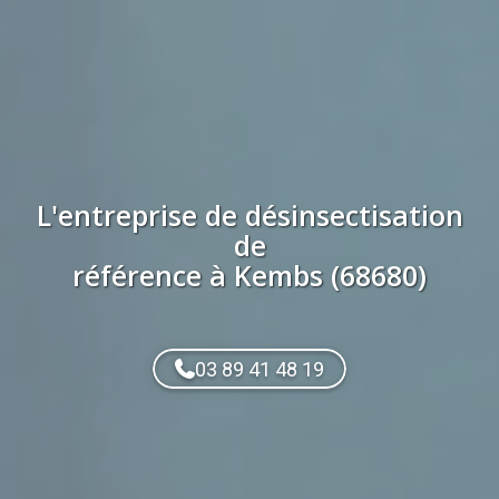
L'entreprise de
désinsectisation
de
référence à
Kembs (68680)
03 89 41 48 19