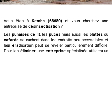
Vous êtes à
Kembs (68680)
et vous cherchez une
entreprise de
désinsectisation
?
Les
punaises de lit
, les
puces
mais aussi les
blattes
ou
cafards
se cachent dans les endroits peu accessibles et
leur
éradication
peut se révéler particulièrement difficile.
Pour les
éliminer
, une
entreprise
spécialisée utilisera un
équipement et des produits dédiés à l’
élimination
des
insectes
. Pour les
punaises de lit
et les
puces
, tout votre
mobilier et votre linge de chambre sera traité. Pour
tuer
les
cafards
et
blattes
dans votre cuisine, la
société
de
désinsectisation
cherchera les points d’entrée de ces
insectes
nuisibles
. Elle pourra ainsi le boucher pour
prévenir toute future invasion. Ne laissez pas les
punaises
de lit
,
puces
,
blattes
et
cafards
s’installer chez vous, et
faites appel à une
entreprise
compétente pour
lutter
contre
les animaux indésirables.