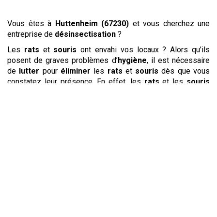
Vous êtes à
Huttenheim (67230)
et vous cherchez une
entreprise de
désinsectisation
?
Les
rats
et
souris
ont envahi vos locaux ? Alors qu’ils
posent de graves problèmes d’
hygiène
, il est nécessaire
de
lutter
pour
éliminer
les
rats
et
souris
dès que vous
constatez leur présence. En effet, les
rats
et les
souris
vont occasionner de dégâts matériels importants en
s’attaquant aux câbles, aux meubles et même aux murs.
Leur présence nuit aussi à la propreté de leur
environnement
en raison des déjections qu’ils laissent et
parce qu’ils peuvent porter de nombreuses maladies. Une
entreprise
offrant un
service
de
dératisation
agira de
façon rapide et discrète pour
repousser
les
rats
et
souris
et vous garantir leur
élimination
durable.
Chez les particuliers, dans les
entreprises
et les
municipalités, les
pigeons
peuvent devenir une véritable
nuisance. Ils provoquent des dommages sur les toits et les
gouttières et peuvent être infestés de
puces
, de tiques et