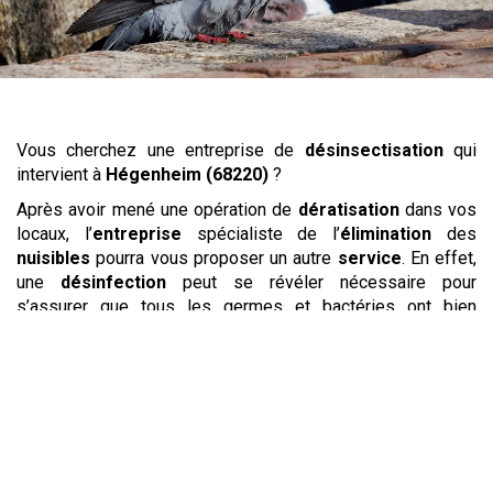
Vous cherchez une entreprise de
désinsectisation
qui
intervient à
Hégenheim (68220)
?
Après avoir mené une opération de
dératisation
dans vos
locaux, l’
entreprise
spécialiste de l’
élimination
des
nuisibles
pourra vous proposer un autre
service
. En effet,
une
désinfection
peut se révéler nécessaire pour
s’assurer que tous les germes et bactéries ont bien
disparu. Les
rats
,
souris
et
mulots
en particulier portent
parfois des maladies transmissibles à l’humain. La
désinfection
permet de traiter toutes les surfaces pour
limiter les épidémies et s’assurer d’offrir un
environnement
sain et une bonne
hygiène
à la fois pour
le personnel et les visiteurs. En plus de l’
éradication
des
rongeurs
, votre
entreprise
complétera ses
services
par