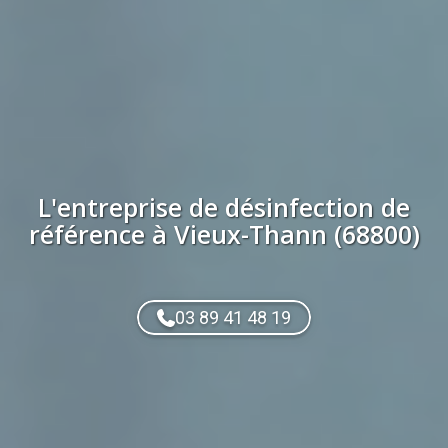
L'entreprise de
désinfection
de
référence à
Vieux-Thann (68800)
03 89 41 48 19