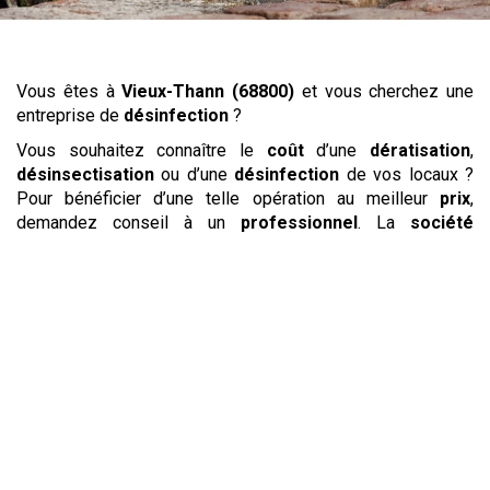
Vous êtes à
Vieux-Thann (68800)
et vous cherchez une
entreprise de
désinfection
?
Vous souhaitez connaître le
coût
d’une
dératisation
,
désinsectisation
ou d’une
désinfection
de vos locaux ?
Pour bénéficier d’une telle opération au meilleur
prix
,
demandez conseil à un
professionnel
. La
société
détaillera pour vous les
tarifs
des différentes opérations à
réaliser. Qu’il s’agisse d’une
intervention
contre
les
insectes
tels que les
puces
,
punaises de lit
ou les
insectes volants
comme les guêpes, vous aurez le détail
des
coûts
pour les
exterminer
. De même pour les
opérations de
dératisation
destinées à
lutter
contre
les
rats
,
souris
et
mulots
. Des
tarifs
clairement affichés vous
permettront de connaître à l’avance le
prix
à débourser pour
ce
service
.
Vous souhaitez faire appel à un
service
de dératisation ou