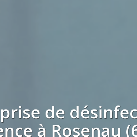
eprise de
désinfec
ence à
Rosenau (