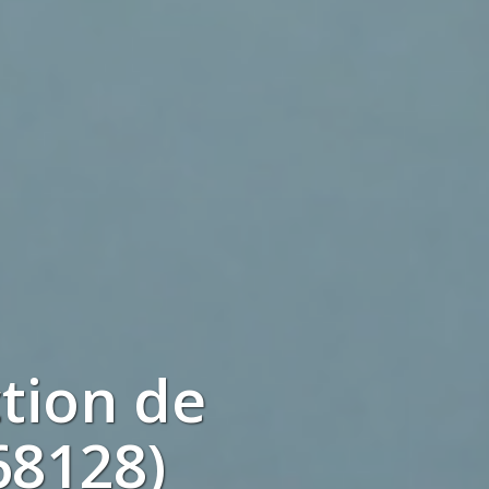
tion
de
68128)