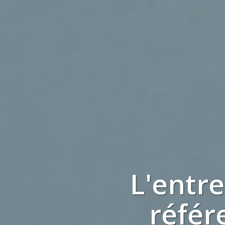
L'entr
référ