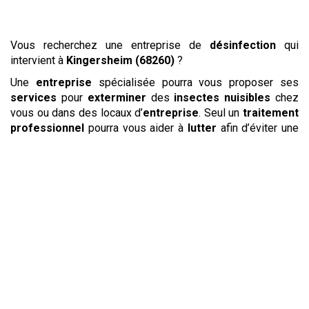
Vous recherchez une entreprise de
désinfection
qui
intervient à
Kingersheim (68260)
?
Une
entreprise
spécialisée pourra vous proposer ses
services
pour
exterminer
des
insectes
nuisibles
chez
vous ou dans des locaux d’
entreprise
. Seul un
traitement
professionnel
pourra vous aider à
lutter
afin d’éviter une
invasion de
puces
,
cafards
ou de
punaises de lit
. C’est
grâce à son savoir-faire et à un équipement et des produits
professionnels
qu’une
entreprise
spécialisée pourra les
tuer
et
détruire
leur nid de façon durable. N’hésitez pas à
vous renseigner sur les
prix
en contactant directement une
entreprise
comme Loradé. Vous obtiendrez rapidement un
document résumant le
prix
des
traitements
nécessaires
pour
éloigner
les
insectes
qui vous posent problème.
Pour
retirer un nid
de
guêpes
ou de
frelons
, il est
préférable de faire appel à une
société
de
désinsectisation
spécialisée. En particulier, les personnes