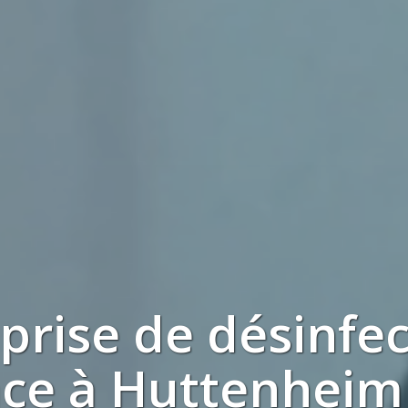
eprise de
désinfec
nce à
Huttenheim 