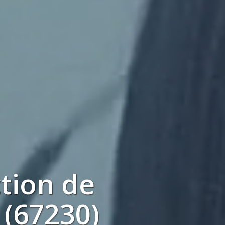
tion
de
(67230)