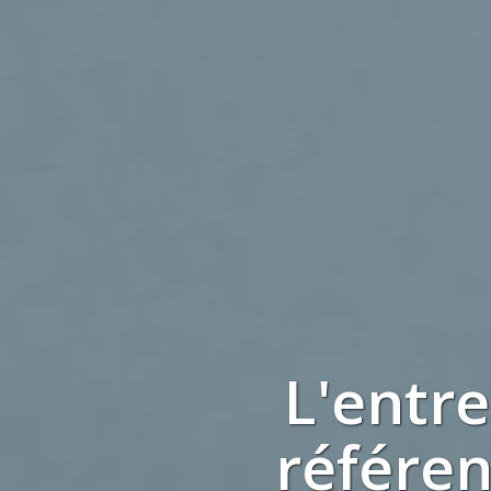
L'entr
référe