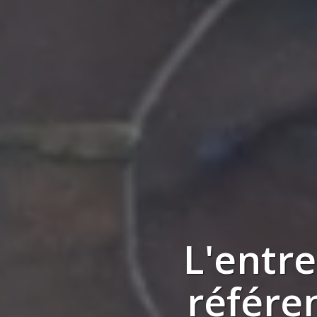
L'entr
référe