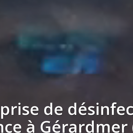
eprise de
désinfec
nce à
Gérardmer 