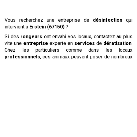
Vous recherchez une entreprise de
désinfection
qui
intervient à
Erstein (67150)
?
Si des
rongeurs
ont envahi vos locaux, contactez au plus
vite une
entreprise
experte en
services
de
dératisation
.
Chez les particuliers comme dans les locaux
professionnels
, ces animaux peuvent poser de nombreux
problèmes. Ils occasionnent d’importants dégâts et
peuvent être porteurs de maladies telles que la gale et la
teigne. Un spécialiste se chargera de l’
éradication
des
rats
et
souris
. Il aura aussi les moyens nécessaires pour
éloigner
les espèces protégées telles que les fouines et
les martres. Il vous débarrassera ainsi rapidement de ces
animaux pour que vous puissiez retrouver des locaux sains
et sans nuisances.
Pour
retirer un nid
de
guêpes
ou de
frelons
, il est
préférable de faire appel à une
société
de
désinsectisation
spécialisée. En particulier, les personnes