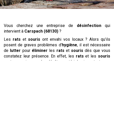
Vous cherchez une entreprise de
désinfection
qui
intervient à
Carspach (68130)
?
Les
rats
et
souris
ont envahi vos locaux ? Alors qu’ils
posent de graves problèmes d’
hygiène
, il est nécessaire
de
lutter
pour
éliminer
les
rats
et
souris
dès que vous
constatez leur présence. En effet, les
rats
et les
souris
vont occasionner de dégâts matériels importants en
s’attaquant aux câbles, aux meubles et même aux murs.
Leur présence nuit aussi à la propreté de leur
environnement
en raison des déjections qu’ils laissent et
parce qu’ils peuvent porter de nombreuses maladies. Une
entreprise
offrant un
service
de
dératisation
agira de
façon rapide et discrète pour
repousser
les
rats
et
souris
et vous garantir leur
élimination
durable.
Pour combattre les
punaises de lit
, l’
intervention
d’un