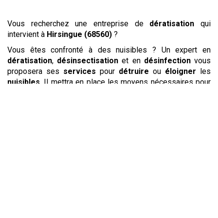
Vous recherchez une entreprise de
dératisation
qui
intervient à
Hirsingue (68560)
?
Vous êtes confronté à des nuisibles ? Un expert en
dératisation
,
désinsectisation
et en
désinfection
vous
proposera ses
services
pour
détruire
ou
éloigner
les
nuisibles
. Il mettra en place les moyens nécessaires pour
repousser
et
éloigner
les
pigeons
, les fouines ou encore
les étourneaux qui vous dérangent. Il pourra également
éradiquer
les
blattes
et
cafards
, les guêpes ayant fait
leur nid trop près de votre lieu de vie, les
mulots
mais
aussi les
rats
. Grâce à son savoir-faire, votre spécialiste
éliminera rapidement et durablement ces animaux
indésirables.
Les
blattes
, aussi appelées
cafards
, se plaisent souvent
dans les cuisines qui présentent un
environnement
idéal
pour leur survie. Ces
insectes
sortent principalement la
nuit, ce pourquoi on les repère souvent trop tard. Pour
tuer
les
blattes
et les
éloigner
durablement de vos locaux, une