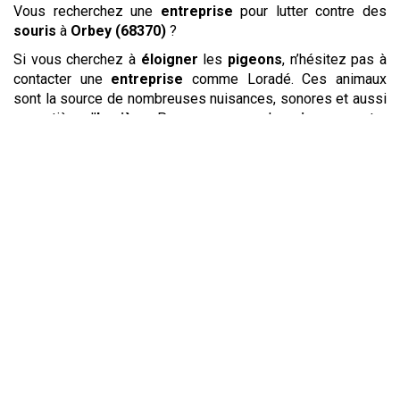
Vous recherchez une
entreprise
pour lutter contre des
souris
à
Orbey (68370)
?
Si vous cherchez à
éloigner
les
pigeons
, n’hésitez pas à
contacter une
entreprise
comme Loradé. Ces animaux
sont la source de nombreuses nuisances, sonores et aussi
en matière d’
hygiène
. Pour
repousser
les
pigeons
, votre
spécialiste emploiera des méthodes à la fois efficaces et
respectueuses de l’
environnement
. Des classiques pics
aux ultrasons en passant par l’utilisation de filets, la
technique la plus efficace dans votre situation sera mise en
place. En plus de
repousser
ces
nuisibles
, vous pourrez
demander une
désinfection
des lieux pour retrouver une
bonne
hygiène
et reprendre votre activité sereinement.
Dans les locaux d’
entreprise
, les
rats
et les
mulots
causent d’importants dégâts. Ils s’attaquent à la fois au
matériel et souillent les différentes surfaces où ils
passent. Ils peuvent être porteurs d’agents pathogènes qui
peuvent présenter un danger pour les salariés comme pour
les clients, en particulier dans le domaine de la restauration.