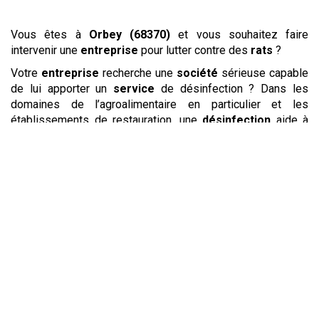
Vous êtes à
Orbey (68370)
et vous souhaitez faire
intervenir une
entreprise
pour lutter contre des
rats
?
Votre
entreprise
recherche une
société
sérieuse capable
de lui apporter un
service
de désinfection ? Dans les
domaines de l’agroalimentaire en particulier et les
établissements de restauration, une
désinfection
aide à
retrouver un
environnement
de travail sain. Grâce à un
protocole de
désinfection
strict, un
professionnel
pourra
exterminer
les micro-organismes pathogènes afin de
garantir une excellente
hygiène
dans vos locaux. Elle
pourra aussi vous proposer des
services
de
dératisation
afin de
lutter
pour
éradiquer
les
nuisibles
éventuellement
présents sur les lieux et qui pourraient eux aussi porter des
maladies.
Vous cherchez un moyen pour
lutter
contre
les
insectes
tels que les
puces
, les
punaises de lit
, les
blattes
et les
cafards ? Une
entreprise
de
désinsectisation
pourra
réaliser une
intervention
efficace et rapide pour
tuer
ces