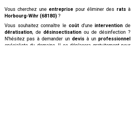
Vous cherchez une
entreprise
pour éliminer des
rats
à
Horbourg-Wihr (68180)
?
Vous souhaitez connaître le
coût
d’une
intervention
de
dératisation
, de
désinsectisation
ou de désinfection ?
N’hésitez pas à demander un
devis
à un
professionnel
spécialiste du domaine. Il se déplacera gratuitement pour
constater la nuisance. Votre interlocuteur pourra alors
évaluer le
prix
de sa prestation et vous conseiller sur le
traitement
le plus adapté afin de
lutter
pour
éloigner
les
nuisibles
qui vous dérangent. Il trouvera des solutions pour
éliminer
aussi bien les
blattes
ou les
cafards
, les
insectes volants
, les
rongeurs
ou pour
repousser
les
pigeons
. Il vous apportera de plus ses conseils pour éviter
le retour des animaux après le
traitement
et pour
conserver un
environnement
de vie sain.
Des
guêpes
ou des
frelons
asiatiques peuvent s’installer
dans votre habitation. Si ces
insectes volants
ne sont pas
gênants lorsqu’ils restent loin de chez vous, ils peuvent
devenir un danger en faisant leur nid près de votre lieu de