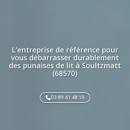
L'entreprise de référence pour
vous débarrasser durablement
des
punaises de lit
à
Soultzmatt
(68570)
03 89 41 48 19