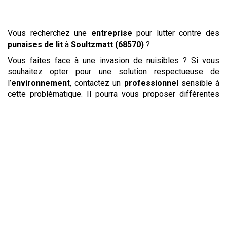
Vous recherchez une
entreprise
pour lutter contre des
punaises de lit
à
Soultzmatt (68570)
?
Vous faites face à une invasion de nuisibles ? Si vous
souhaitez opter pour une solution respectueuse de
l’
environnement
, contactez un
professionnel
sensible à
cette problématique. Il pourra vous proposer différentes
méthodes pour une opération de
dératisation
ou de
désinsectisation
. Non nocives pour l’
environnement
,
elles pourront
éliminer
les
nuisibles
en accord avec votre
sensibilité et vos principes écologiques. Vous retrouverez
ainsi un lieu de vie sain et débarrassé des
insectes
,
rongeurs
et
insectes volants
en douceur.
Les
puces
et les
punaises de lit
sont des
insectes
particulièrement résistants. Elles aiment se réfugier dans
les tissus pour se nourrir de notre sang ou de celui de nos
animaux de compagnie. Pour un
traitement
anti
puces et
punaises de lit
durable, une
entreprise
proposant un