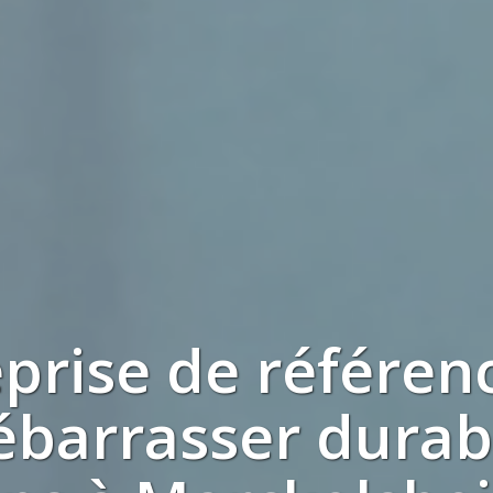
eprise de référen
ébarrasser dura