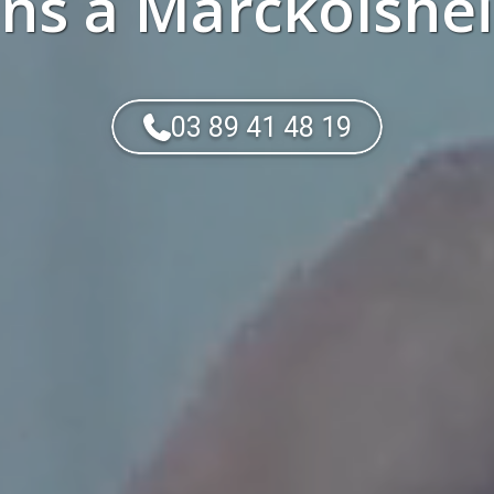
ons
à
Marckolshei
03 89 41 48 19