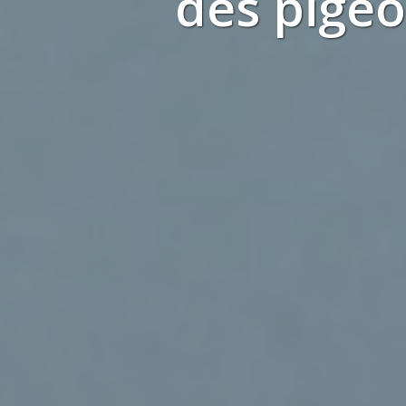
des
pige