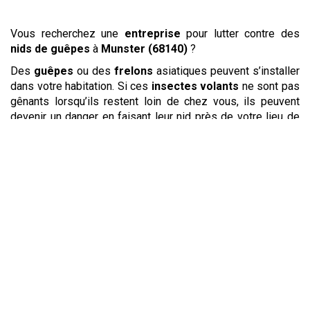
Vous recherchez une
entreprise
pour lutter contre des
nids de guêpes
à
Munster (68140)
?
Des
guêpes
ou des
frelons
asiatiques peuvent s’installer
dans votre habitation. Si ces
insectes volants
ne sont pas
gênants lorsqu’ils restent loin de chez vous, ils peuvent
devenir un danger en faisant leur nid près de votre lieu de
vie. La
destruction de nid
est alors la seule solution pour
les
éradiquer
. Pour ne pas risquer la piqûre, contactez un
expert qui disposera d’un équipement adapté et des
connaissances nécessaires pour une
destruction de nid
en toute sécurité. Vous pourrez également faire
retirer un
nid
d’abeilles afin de déplacer l’essaim sans leur nuire.
Vous souhaitez connaître le
coût
d’une
dératisation
,
désinsectisation
ou d’une
désinfection
de vos locaux ?
Pour bénéficier d’une telle opération au meilleur
prix
,
demandez conseil à un
professionnel
. La
société
détaillera pour vous les
tarifs
des différentes opérations à
réaliser. Qu’il s’agisse d’une
intervention
contre
les