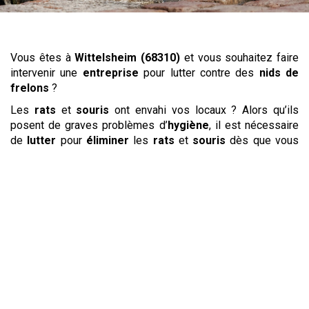
Vous êtes à
Wittelsheim (68310)
et vous souhaitez faire
intervenir une
entreprise
pour lutter contre des
nids de
frelons
?
Les
rats
et
souris
ont envahi vos locaux ? Alors qu’ils
posent de graves problèmes d’
hygiène
, il est nécessaire
de
lutter
pour
éliminer
les
rats
et
souris
dès que vous
constatez leur présence. En effet, les
rats
et les
souris
vont occasionner de dégâts matériels importants en
s’attaquant aux câbles, aux meubles et même aux murs.
Leur présence nuit aussi à la propreté de leur
environnement
en raison des déjections qu’ils laissent et
parce qu’ils peuvent porter de nombreuses maladies. Une
entreprise
offrant un
service
de
dératisation
agira de
façon rapide et discrète pour
repousser
les
rats
et
souris
et vous garantir leur
élimination
durable.
Contre
les
frelons
et les
guêpes
, une
entreprise
de