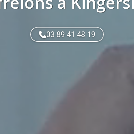
frelons
à
Kingers
03 89 41 48 19