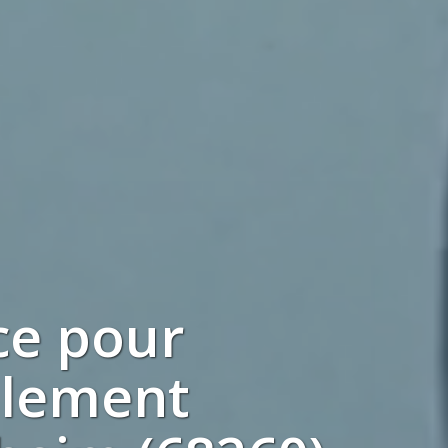
ce pour
blement