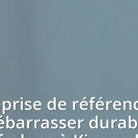
eprise de référen
ébarrasser dura