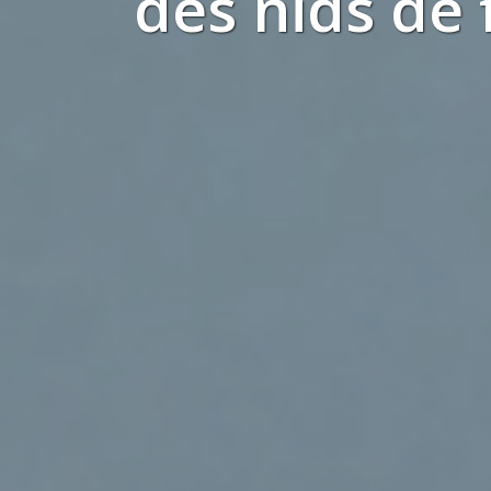
des
nids de 