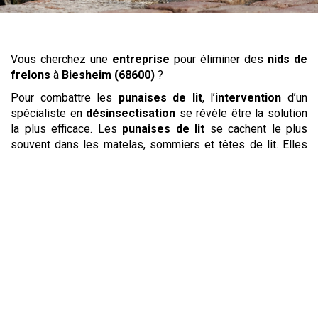
Vous cherchez une
entreprise
pour éliminer des
nids de
frelons
à
Biesheim (68600)
?
Pour combattre les
punaises de lit
, l’
intervention
d’un
spécialiste en
désinsectisation
se révèle être la solution
la plus efficace. Les
punaises de lit
se cachent le plus
souvent dans les matelas, sommiers et têtes de lit. Elles
occasionnent des piqûres qui peuvent être très
dérangeantes et causent des démangeaisons. Leur
développement et leur prolifération est rapide, c’est
pourquoi il est important de réagir rapidement afin de
stopper l’invasion. Votre spécialiste de la
désinsectisation
vous proposera un
traitement
complet
de tous vos tissus et des meubles où elles auraient pu se
réfugier. Les
punaises de lit
ne seront alors plus qu’un
mauvais souvenir.
Si des
rongeurs
ont envahi vos locaux, contactez au plus