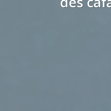
des
caf