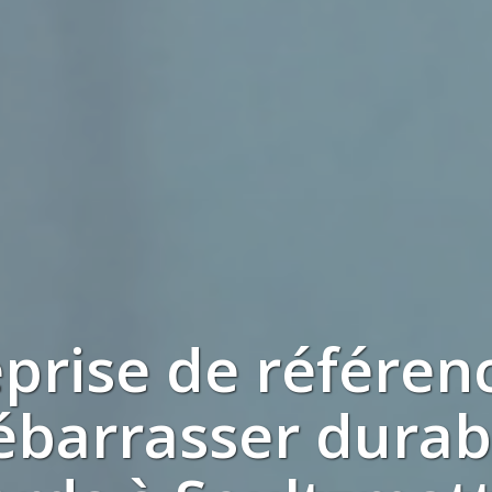
eprise de référen
ébarrasser dura