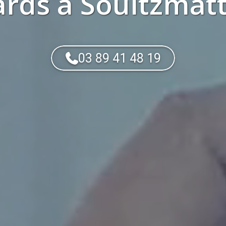
ards
à
Soultzmatt
03 89 41 48 19