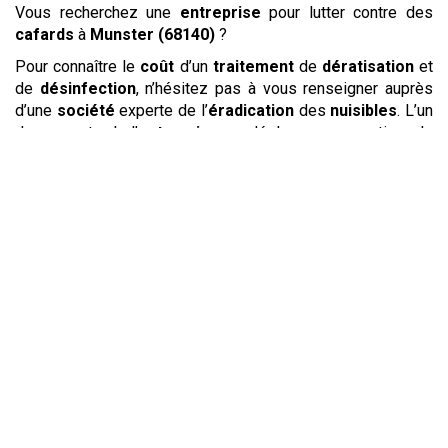
Vous recherchez une
entreprise
pour lutter contre des
cafards
à
Munster (68140)
?
Pour connaître le
coût
d’un
traitement
de
dératisation
et
de
désinfection
, n’hésitez pas à vous renseigner auprès
d’une
société
experte de l’
éradication
des
nuisibles
. L’un
des experts de l’
entreprise
se déplacera pour estimer le
coût
des différentes prestations à mettre en œuvre. Pour
lutter
contre
les
rats
et
souris
puis pour opérer un
nettoyage et une
désinfection
des lieux, le
prix
de chaque
opération vous sera alors détaillé. Votre interlocuteur
choisira avec vous la meilleure solution pour
exterminer
les
rongeurs
ayant élu domicile dans vos locaux.
Les
rats
et
souris
ont envahi vos locaux ? Alors qu’ils
posent de graves problèmes d’
hygiène
, il est nécessaire
de
lutter
pour
éliminer
les
rats
et
souris
dès que vous
constatez leur présence. En effet, les
rats
et les
souris
vont occasionner de dégâts matériels importants en
s’attaquant aux câbles, aux meubles et même aux murs.
Leur présence nuit aussi à la propreté de leur