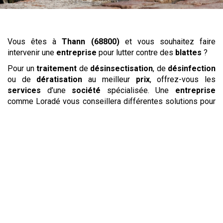
Vous êtes à
Thann (68800)
et vous souhaitez faire
intervenir une
entreprise
pour lutter contre des
blattes
?
Pour un
traitement
de
désinsectisation
, de
désinfection
ou de
dératisation
au meilleur
prix
, offrez-vous les
services
d’une
société
spécialisée. Une
entreprise
comme Loradé vous conseillera différentes solutions pour
l’
éradication
des
insectes nuisibles
, des
rongeurs
et
pour
repousser
les volatiles gênants tels que les
pigeons
. Des experts se déplaceront gratuitement pour
prendre connaissance de la situation et vous proposer un
devis
adapté à vos besoins. En réalisant un
traitement
professionnel
à l’aide de produits spécialisés, ils
garantissent des résultats rapides et durables. Votre
société
d’
extermination
réalisera ensuite un suivi pour
s’assurer que les indésirables ne reviendront pas.
Les
rats
et
souris
ont envahi vos locaux ? Alors qu’ils